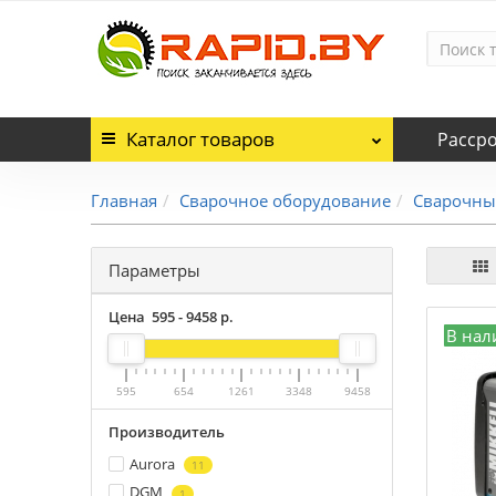
Каталог
товаров
Расср
Главная
Сварочное оборудование
Сварочны
Параметры
Цена
595
-
9458
р.
В нал
595
654
1261
3348
9458
Производитель
Aurora
11
DGM
1