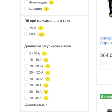
Финляндия
2
Швеция
3
ПВ при максимальном токе
35 %
5
60 %
36
Аппар
Аврор
Диапазон регулировки тока
5 - 40 А
1
864.0
15 - 40 А
6
-
20 - 100 А
6
20 - 120 А
1
20 - 160 А
1
20 - 30 А
2
20 - 40 А
8
В нал
20 - 45 А
2
Показать все