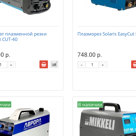
ат плазменной резки
Плазморез Solaris EasyCut
i CUT-40
0 р.
748.00 р.
-
+
+
ичии
В наличии