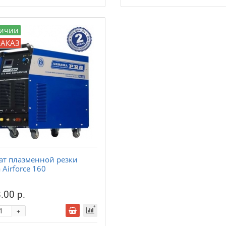
личии
ЗАКАЗ
ат плазменной резки
 Airforce 160
.00 р.
+