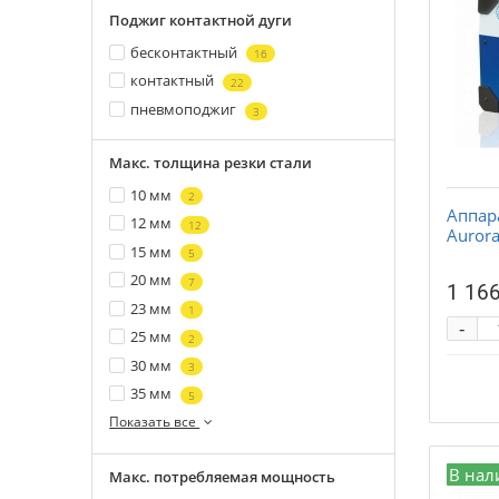
Поджиг контактной дуги
бесконтактный
16
контактный
22
пневмоподжиг
3
Макс. толщина резки стали
10 мм
2
Аппар
12 мм
12
Aurora
15 мм
5
20 мм
7
1 166
23 мм
1
-
25 мм
2
30 мм
3
35 мм
5
Показать все
В нал
Макс. потребляемая мощность