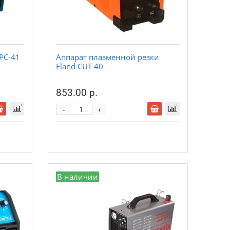
 PC-41
Аппарат плазменной резки
Eland CUT 40
853.00 р.
-
+
В наличии