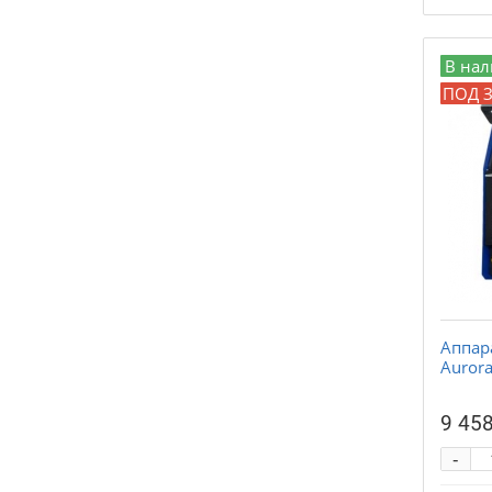
В на
ПОД 
Аппар
Aurora
9 458
-