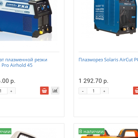
ат плазменной резки
Плазморез Solaris AirCut P
 Pro Airhold 45
.00 р.
1 292.70 р.
-
+
+
ичии
В наличии