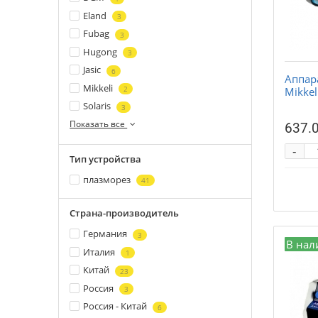
Eland
3
Fubag
3
Hugong
3
Jasic
6
Аппар
Mikkeli
2
Mikkel
Solaris
3
Показать все
637.0
-
Тип устройства
плазморез
41
Страна-производитель
Германия
3
В нал
Италия
1
Китай
23
Россия
3
Россия - Китай
6