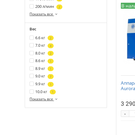
В нал
200 л/мин
2
Показать все
Вес
6.6 кг
2
7.0 кг
4
8.0 кг
2
8.6 кг
1
8.9 кг
1
9.0 кг
7
Аппар
9.9 кг
1
Aurora
10.0 кг
1
Показать все
3 290
-