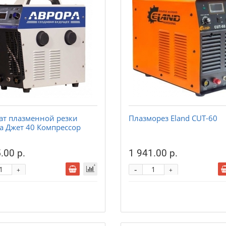
ат плазменной резки
Плазморез Eland CUT-60
а Джет 40 Компрессор
.00 р.
1 941.00 р.
-
+
+