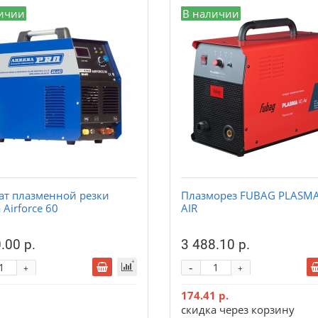
ичии
В наличии
ат плазменной резки
Плазморез FUBAG PLASMA
 Airforce 60
AIR
.00 р.
3 488.10 р.
-
+
+
174.41 р.
скидка через корзину