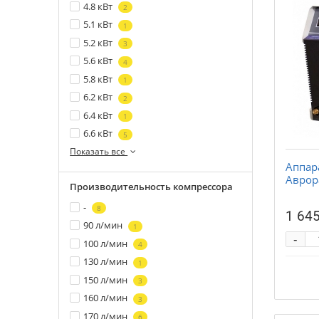
4.8 кВт
2
5.1 кВт
1
5.2 кВт
3
5.6 кВт
4
5.8 кВт
1
6.2 кВт
2
6.4 кВт
1
6.6 кВт
5
Показать все
Аппар
Аврор
Производительность компрессора
-
8
1 645
90 л/мин
1
-
100 л/мин
4
130 л/мин
1
150 л/мин
3
160 л/мин
3
170 л/мин
6