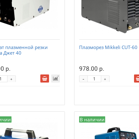
ат плазменной резки
Плазморез Mikkeli CUT-60
а Джет 40
0 р.
978.00 р.
-
+
+
ичии
В наличии