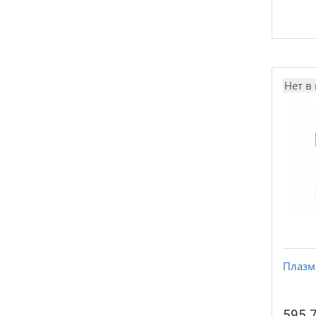
Нет в
Плазм
595.7