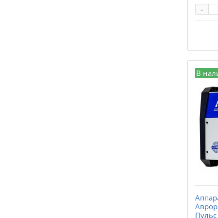
-
В нал
Аппар
Аврор
Пульс