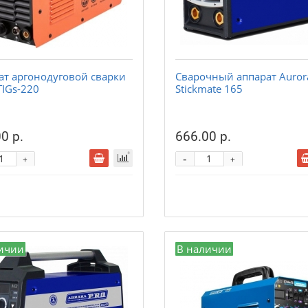
ат аргонодуговой сварки
Сварочный аппарат Auror
TIGs-220
Stickmate 165
0 р.
666.00 р.
-
+
+
ичии
В наличии