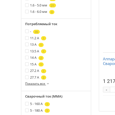
1.6 - 5.0 мм
21
1.6 - 6.0 мм
3
Потребляемый ток
-
35
11.2 А
1
13 А
1
13.5 А
1
14 А
Аппар
2
Сварог
15 А
1
27.2 А
1
27.7 А
2
1 217
Показать все
-
Сварочный ток (MMA)
5 - 160 А
1
5 - 180 А
1