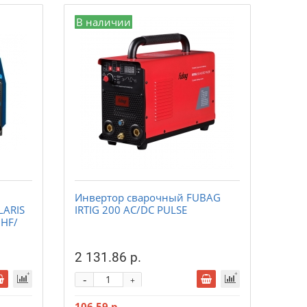
В наличии
Инвертор сварочный FUBAG
LARIS
IRTIG 200 AC/DC PULSE
 HF/
2 131.86 р.
-
+
106.59 р.