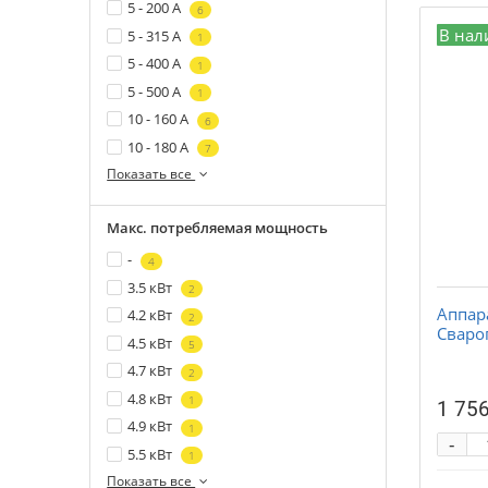
5 - 200 А
6
В нал
5 - 315 А
1
5 - 400 А
1
5 - 500 А
1
10 - 160 А
6
10 - 180 А
7
Показать все
Макс. потребляемая мощность
-
4
3.5 кВт
2
Аппар
4.2 кВт
2
Сварог
4.5 кВт
5
4.7 кВт
2
4.8 кВт
1
1 756
4.9 кВт
1
-
5.5 кВт
1
Показать все