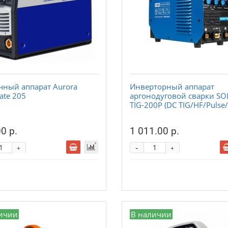
чный аппарат Aurora
Инверторный аппарат
ate 205
аргонодуговой сварки SO
TIG-200P (DC TIG/HF/Puls
0 р.
1 011.00 р.
-
+
+
ичии
В наличии