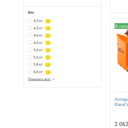
Вес
4.3 кг
3
В нал
4.5 кг
1
4.6 кг
1
4.9 кг
1
5.0 кг
2
5.5 кг
1
5.8 кг
2
6.0 кг
2
Показать все
Аппар
Eland
2 062