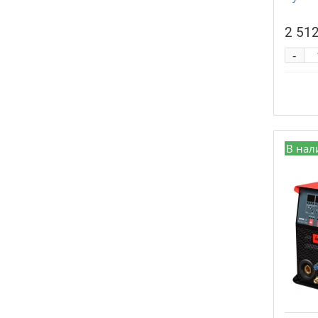
2 512
-
В нал