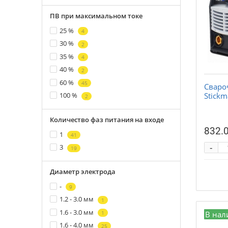
ПВ при максимальном токе
25 %
4
30 %
2
35 %
4
40 %
2
60 %
45
Сваро
Stickm
100 %
2
Количество фаз питания на входе
832.0
1
41
-
3
19
Диаметр электрода
-
9
1.2 - 3.0 мм
1
1.6 - 3.0 мм
В нал
1
1.6 - 4.0 мм
25