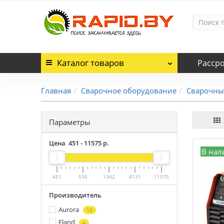
Каталог
товаров
Расср
Главная
Сварочное оборудование
Сварочны
Параметры
Цена
451
-
11575
р.
В нал
451
530
1342
4131
11575
Производитель
Aurora
10
Eland
4