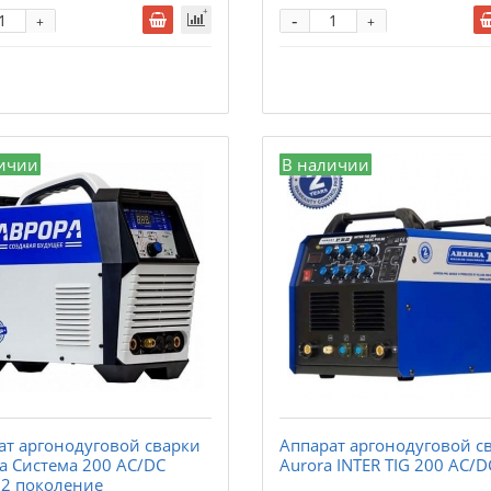
-
+
+
ичии
В наличии
ат аргонодуговой сварки
Аппарат аргонодуговой с
а Система 200 AC/DC
Aurora INTER TIG 200 AC/D
 2 поколение