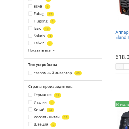
ESAB
1
Fubag
17
Hugong
1
Jasic
10
Аппар
Solaris
3
Eland 
Telwin
1
Показать все
618.0
Тип устройства
-
сварочный инвертор
60
Страна-производитель
Германия
17
Италия
1
В нал
Китай
24
Россия - Китай
13
Швеция
5