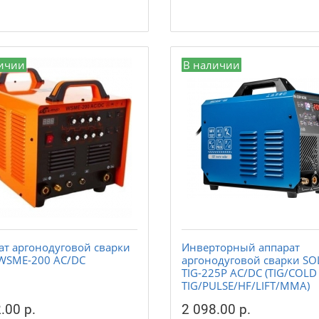
ичии
В наличии
ат аргонодуговой сварки
Инверторный аппарат
 WSME-200 AC/DC
аргонодуговой сварки SO
TIG-225P AC/DC (TIG/COLD
TIG/PULSE/HF/LIFT/MMA)
.00 р.
2 098.00 р.