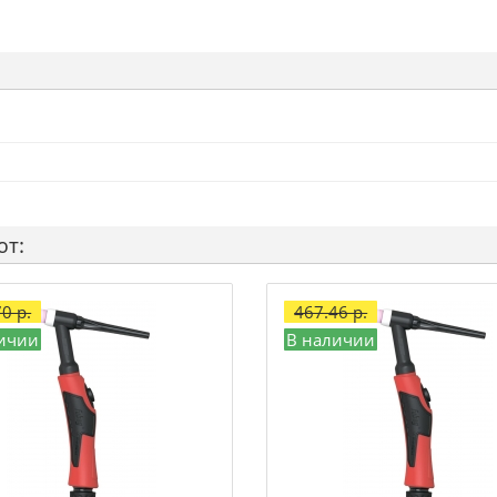
ют:
0 р.
467.46 р.
ичии
В наличии