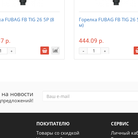
а FUBAG FB TIG 26 5P (8
Горелка FUBAG FB TIG 26 
м)
7 р.
444.09 р.
-
+
+
 на новости
ецпредложений!
ПОКУПАТЕЛЮ
СЕРВИС
Товары со скидкой
Личный ка