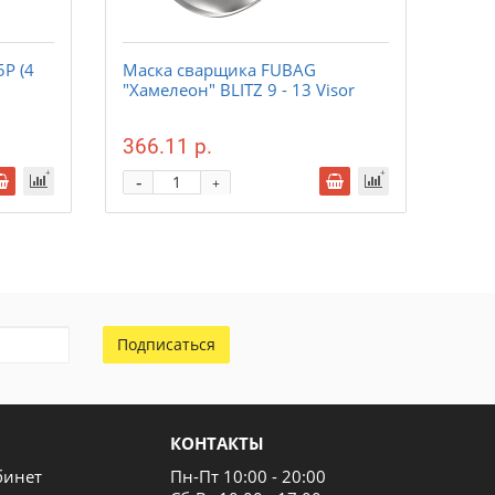
5P (4
Маска сварщика FUBAG
Горе
"Хамелеон" BLITZ 9 - 13 Visor
Свар
366.11 р.
373
-
-
+
Подписаться
КОНТАКТЫ
бинет
Пн-Пт 10:00 - 20:00