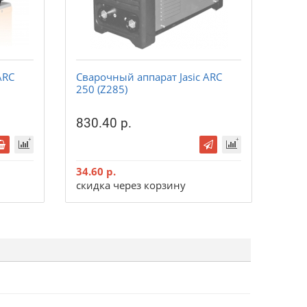
ARC
Сварочный аппарат Jasic ARC
Свар
250 (Z285)
160II
830.40 р.
34.60 р.
скидка через корзину