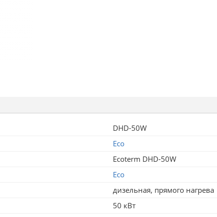
DHD-50W
Eco
Ecoterm DHD-50W
Eco
дизельная, прямого нагрева
50 кВт