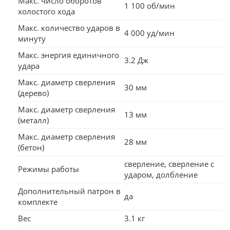
Макс. число оборотов
1 100 об/мин
холостого хода
Макс. количество ударов в
4 000 уд/мин
минуту
Макс. энергия единичного
3.2 Дж
удара
Макс. диаметр сверления
30 мм
(дерево)
Макс. диаметр сверления
13 мм
(металл)
Макс. диаметр сверления
28 мм
(бетон)
сверление, сверление с
Режимы работы
ударом, долбление
Дополнительный патрон в
да
комплекте
Вес
3.1 кг